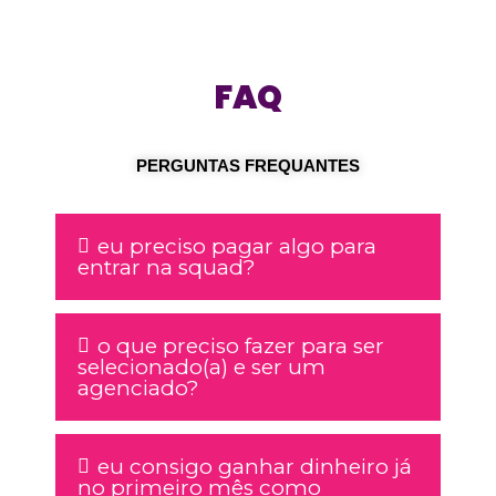
FAQ
PERGUNTAS FREQUANTES
eu preciso pagar algo para
entrar na squad?
o que preciso fazer para ser
selecionado(a) e ser um
agenciado?
eu consigo ganhar dinheiro já
no primeiro mês como