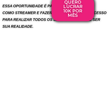
QUERO
LUCRAR
ESSA OPORTUNIDADE É PARA VOCÊ! TRABALHAR 
10K POR
COMO STREAMER E FAZER UMA CARREIRA DE SUCESSO 
MÊS
PARA REALIZAR TODOS OS SEUS SONHOS PODE SER 
SUA REALIDADE.