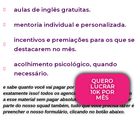
aulas de inglês gratuitas.
mentoria individual e personalizada.
incentivos e premiações para os que se
destacarem no mês.
acolhimento psicológico, quando
necessário.
QUERO
LUCRAR
e sabe quanto você vai pagar por tudo isso? nada. 
10K POR
exatamente isso! todos os agenciados da squad têm acesso 
MÊS
a esse material sem pagar absolutamente nada. e para fazer 
parte do nosso squad também, tudo que você precisa fazer é 
preencher o nosso formulário, clicando no botão abaixo.